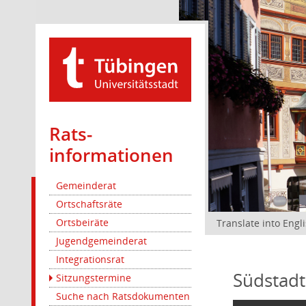
Rats­
informationen
Gemeinderat
Ortschaftsräte
Ortsbeiräte
Translate into Engl
Jugendgemeinderat
Integrationsrat
Südstadt
Sitzungstermine
Suche nach Ratsdokumenten