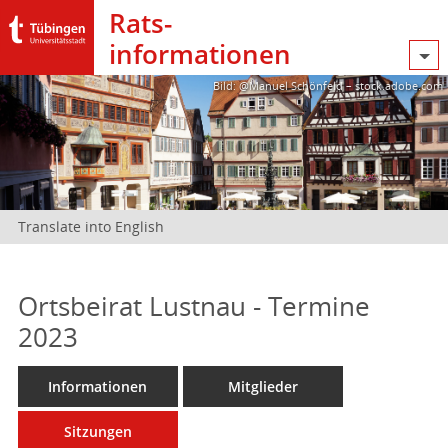
Rats­
informationen
Bild: @Manuel Schönfeld – stock.adobe.com
Translate into English
Ortsbeirat Lustnau - Termine
2023
Informationen
Mitglieder
Sitzungen