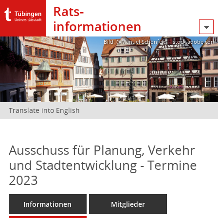
Rats­
informationen
Bild: @Manuel Schönfeld – stock.adobe.com
Translate into English
Ausschuss für Planung, Verkehr
und Stadtentwicklung - Termine
2023
Informationen
Mitglieder