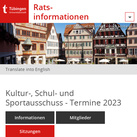
Rats­
informationen
Bild: @Manuel Schönfeld – stock.adobe.com
Translate into English
Kultur-, Schul- und
Sportausschuss - Termine 2023
Informationen
Mitglieder
Sitzungen