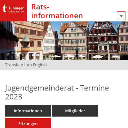
Rats­
informationen
Bild: @Manuel Schönfeld – stock.adobe.com
Translate into English
Jugendgemeinderat - Termine
2023
Informationen
Mitglieder
Sitzungen