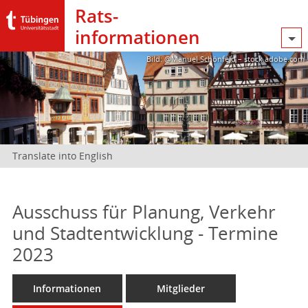
Rats­
informationen
Bild: @Manuel Schönfeld – stock.adobe.com
Translate into English
Ausschuss für Planung, Verkehr
und Stadtentwicklung - Termine
2023
Informationen
Mitglieder