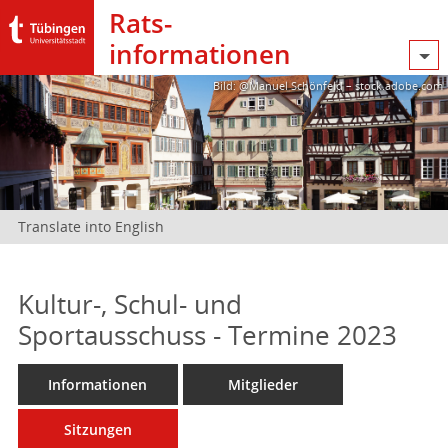
Rats­
informationen
Bild: @Manuel Schönfeld – stock.adobe.com
Translate into English
Kultur-, Schul- und
Sportausschuss - Termine 2023
Informationen
Mitglieder
Sitzungen