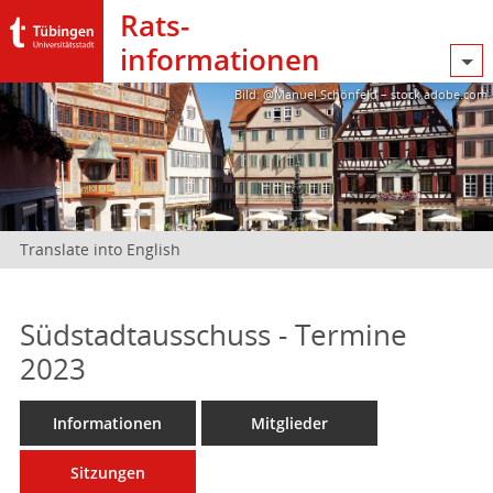
Rats­
informationen
Bild: @Manuel Schönfeld – stock.adobe.com
Translate into English
Südstadtausschuss - Termine
2023
Informationen
Mitglieder
Sitzungen