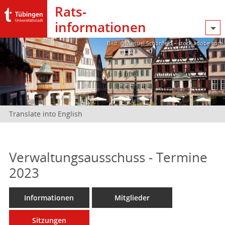
Rats­
informationen
Bild: @Manuel Schönfeld – stock.adobe.com
Translate into English
Verwaltungsausschuss - Termine
2023
Informationen
Mitglieder
Sitzungen