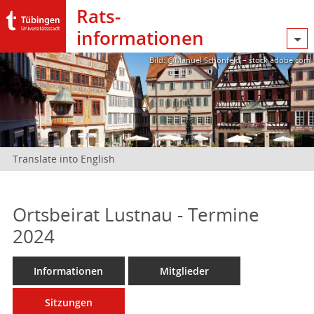
Rats­
informationen
Bild: @Manuel Schönfeld – stock.adobe.com
Translate into English
Ortsbeirat Lustnau - Termine
2024
Informationen
Mitglieder
Sitzungen