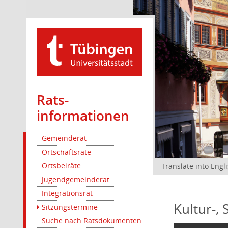
Rats­
informationen
Gemeinderat
Ortschaftsräte
Ortsbeiräte
Translate into Engl
Jugendgemeinderat
Integrationsrat
Kultur-,
Sitzungstermine
Suche nach Ratsdokumenten