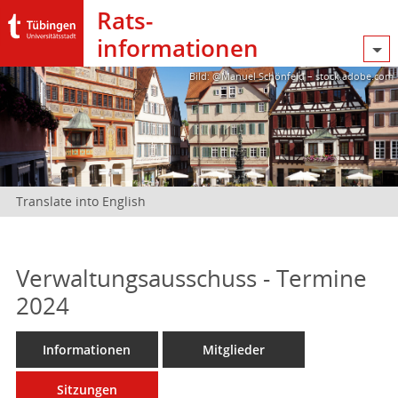
Rats­
informationen
Bild: @Manuel Schönfeld – stock.adobe.com
Translate into English
Verwaltungsausschuss - Termine
2024
Informationen
Mitglieder
Sitzungen