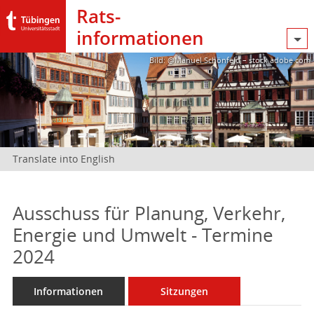
Rats­
informationen
Bild: @Manuel Schönfeld – stock.adobe.com
Translate into English
Ausschuss für Planung, Verkehr,
Energie und Umwelt - Termine
2024
Informationen
Sitzungen