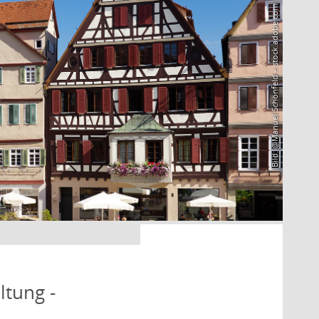
Bild: @Manuel Schönfeld – stock.adobe.com
ltung -