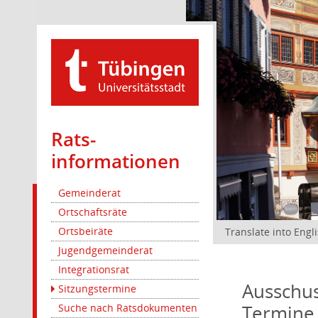
Rats­
informationen
Gemeinderat
Ortschaftsräte
Ortsbeiräte
Translate into Engl
Jugendgemeinderat
Integrationsrat
Ausschus
Sitzungstermine
Termine
Suche nach Ratsdokumenten