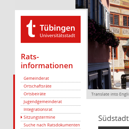
Rats­
informationen
Gemeinderat
Ortschaftsräte
Ortsbeiräte
Translate into Engl
Jugendgemeinderat
Integrationsrat
Südstadt
Sitzungstermine
Suche nach Ratsdokumenten