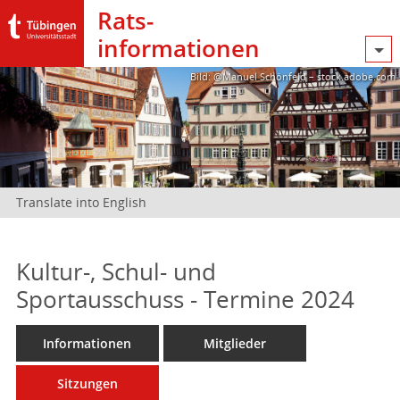
Rats­
informationen
Bild: @Manuel Schönfeld – stock.adobe.com
Translate into English
Kultur-, Schul- und
Sportausschuss - Termine 2024
Informationen
Mitglieder
Sitzungen