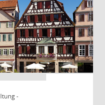
Bild: @Manuel Schönfeld – stock.adobe.com
ltung -