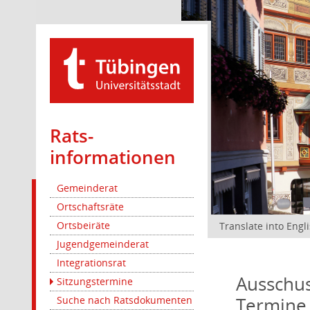
Rats­
informationen
Gemeinderat
Ortschaftsräte
Ortsbeiräte
Translate into Engl
Jugendgemeinderat
Integrationsrat
Ausschus
Sitzungstermine
Termine
Suche nach Ratsdokumenten