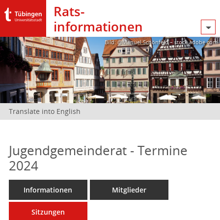
Rats­
informationen
Bild: @Manuel Schönfeld – stock.adobe.com
Translate into English
Jugendgemeinderat - Termine
2024
Informationen
Mitglieder
Sitzungen