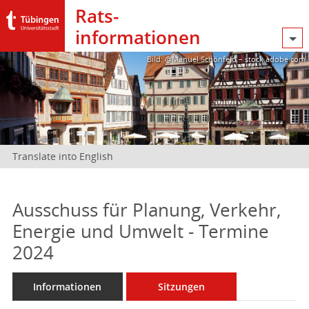
Rats­
informationen
Bild: @Manuel Schönfeld – stock.adobe.com
Translate into English
Ausschuss für Planung, Verkehr,
Energie und Umwelt - Termine
2024
Informationen
Sitzungen