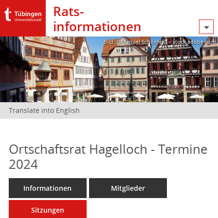
Rats­
informationen
Bild: @Manuel Schönfeld – stock.adobe.com
Translate into English
Ortschaftsrat Hagelloch - Termine
2024
Informationen
Mitglieder
Sitzungen