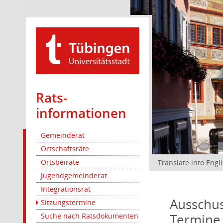
Rats­
informationen
Gemeinderat
Ortschaftsräte
Ortsbeiräte
Translate into Engl
Jugendgemeinderat
Integrationsrat
Ausschus
Sitzungstermine
Termine
Suche nach Ratsdokumenten