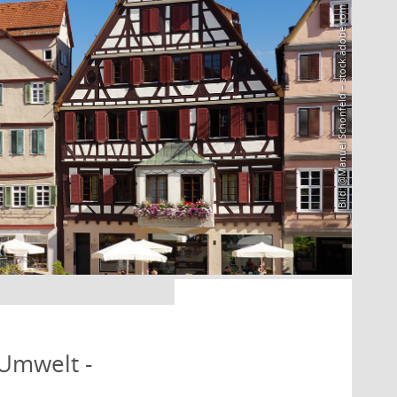
Bild: @Manuel Schönfeld – stock.adobe.com
 Umwelt -