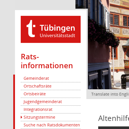
Rats­
informationen
Gemeinderat
Ortschaftsräte
Ortsbeiräte
Translate into Engl
Jugendgemeinderat
Integrationsrat
Altenhil
Sitzungstermine
Suche nach Ratsdokumenten