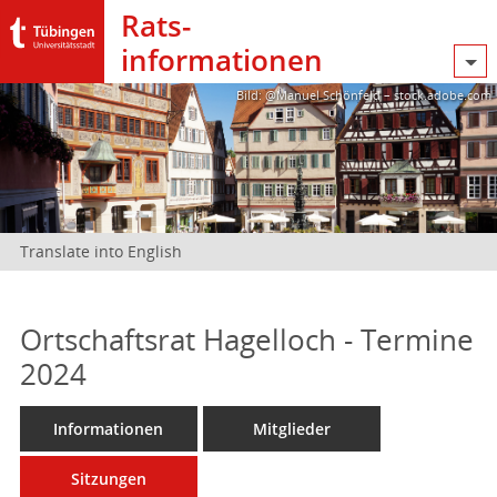
Rats­
informationen
Bild: @Manuel Schönfeld – stock.adobe.com
Translate into English
Ortschaftsrat Hagelloch - Termine
2024
Informationen
Mitglieder
Sitzungen