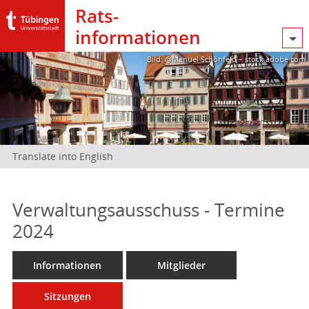
Rats­
informationen
Bild: @Manuel Schönfeld – stock.adobe.com
Translate into English
Verwaltungsausschuss - Termine
2024
Informationen
Mitglieder
Sitzungen