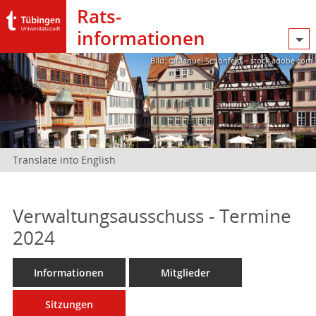
Rats­
informationen
Bild: @Manuel Schönfeld – stock.adobe.com
Translate into English
Verwaltungsausschuss - Termine
2024
Informationen
Mitglieder
Sitzungen