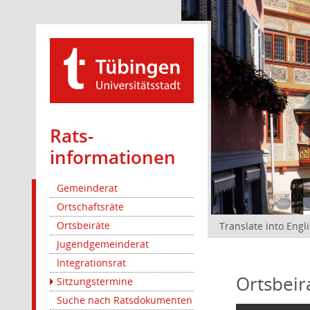
Rats­
informationen
Gemeinderat
Ortschaftsräte
Ortsbeiräte
Translate into Engl
Jugendgemeinderat
Integrationsrat
Ortsbeir
Sitzungstermine
Suche nach Ratsdokumenten