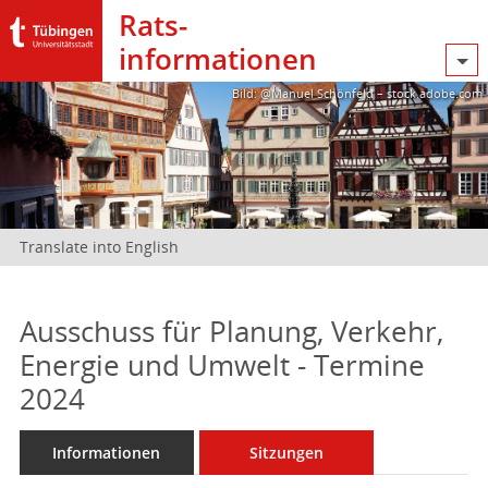
Rats­
informationen
Bild: @Manuel Schönfeld – stock.adobe.com
Translate into English
Ausschuss für Planung, Verkehr,
Energie und Umwelt - Termine
2024
Informationen
Sitzungen