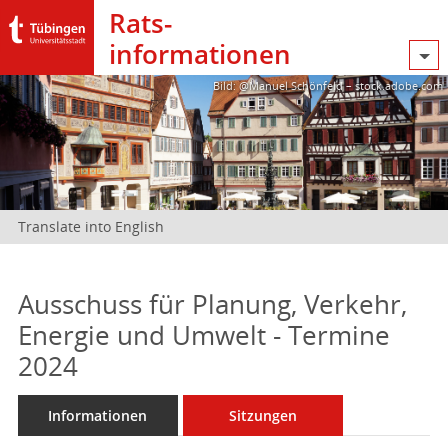
Rats­
informationen
Bild: @Manuel Schönfeld – stock.adobe.com
Translate into English
Ausschuss für Planung, Verkehr,
Energie und Umwelt - Termine
2024
Informationen
Sitzungen