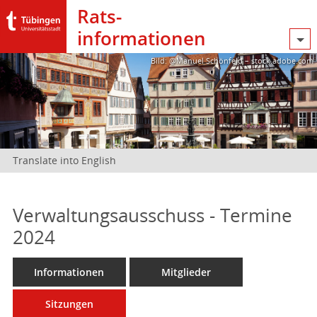
Rats­
informationen
Bild: @Manuel Schönfeld – stock.adobe.com
Translate into English
Verwaltungsausschuss - Termine
2024
Informationen
Mitglieder
Sitzungen