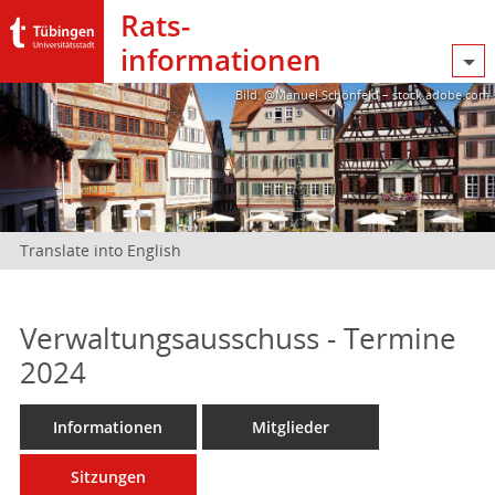
Rats­
informationen
Bild: @Manuel Schönfeld – stock.adobe.com
Translate into English
Verwaltungsausschuss - Termine
2024
Informationen
Mitglieder
Sitzungen