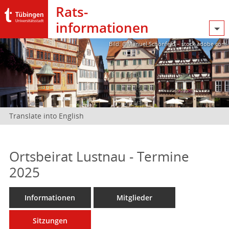
Rats­
informationen
Bild: @Manuel Schönfeld – stock.adobe.com
Translate into English
Ortsbeirat Lustnau - Termine
2025
Informationen
Mitglieder
Sitzungen