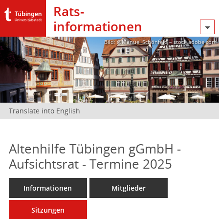
Rats­
informationen
Bild: @Manuel Schönfeld – stock.adobe.com
Translate into English
Altenhilfe Tübingen gGmbH -
Aufsichtsrat - Termine 2025
Informationen
Mitglieder
Sitzungen