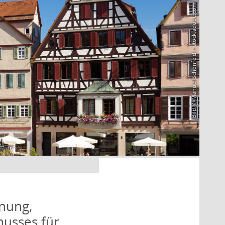
Bild: @Manuel Schönfeld – stock.adobe.com
nung,
husses für