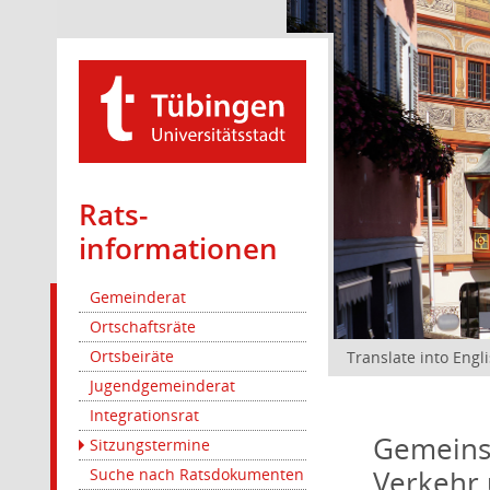
Rats­
informationen
Gemeinderat
Ortschaftsräte
Ortsbeiräte
Translate into Engl
Jugendgemeinderat
Integrationsrat
Gemeinsa
Sitzungstermine
Verkehr 
Suche nach Ratsdokumenten