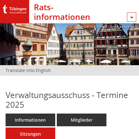
Rats­
informationen
Bild: @Manuel Schönfeld – stock.adobe.com
Translate into English
Verwaltungsausschuss - Termine
2025
Informationen
Mitglieder
Sitzungen