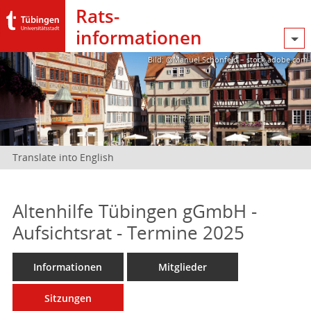
Rats­
informationen
Bild: @Manuel Schönfeld – stock.adobe.com
Translate into English
Altenhilfe Tübingen gGmbH -
Aufsichtsrat - Termine 2025
Informationen
Mitglieder
Sitzungen