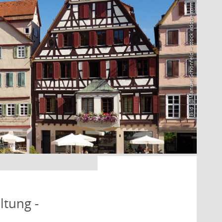
Bild: @Manuel Schönfeld – stock.adobe.com
ltung -