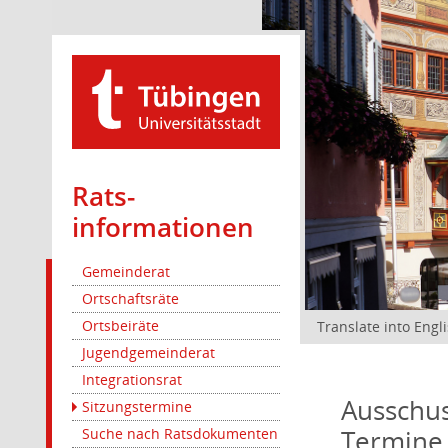
Rats­
informationen
Gemeinderat
Ortschaftsräte
Ortsbeiräte
Translate into Engl
Jugendgemeinderat
Integrationsrat
Ausschus
Sitzungstermine
Termine
Suche nach Ratsdokumenten