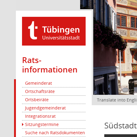
Rats­
informationen
Gemeinderat
Ortschaftsräte
Ortsbeiräte
Translate into Engl
Jugendgemeinderat
Integrationsrat
Südstadt
Sitzungstermine
Suche nach Ratsdokumenten