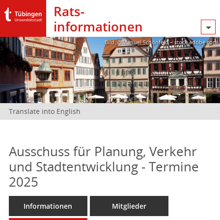
Rats­
informationen
Bild: @Manuel Schönfeld – stock.adobe.com
Translate into English
Ausschuss für Planung, Verkehr
und Stadtentwicklung - Termine
2025
Informationen
Mitglieder