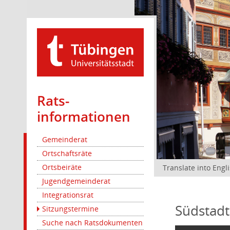
Rats­
informationen
Gemeinderat
Ortschaftsräte
Ortsbeiräte
Translate into Engl
Jugendgemeinderat
Integrationsrat
Südstadt
Sitzungstermine
Suche nach Ratsdokumenten