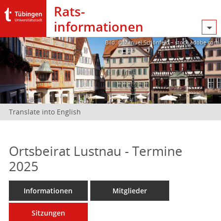
Rats­
informationen
Bild: @Manuel Schönfeld – stock.adobe.com
Translate into English
Ortsbeirat Lustnau - Termine
2025
Informationen
Mitglieder
Sitzungen