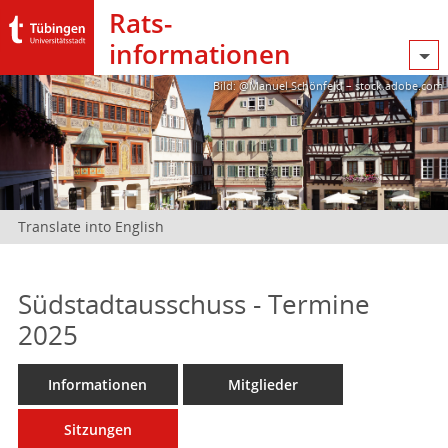
Rats­
informationen
Bild: @Manuel Schönfeld – stock.adobe.com
Translate into English
Südstadtausschuss - Termine
2025
Informationen
Mitglieder
Sitzungen