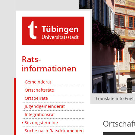
Rats­
informationen
Gemeinderat
Ortschaftsräte
Ortsbeiräte
Translate into Engl
Jugendgemeinderat
Integrationsrat
Ortschaf
Sitzungstermine
Suche nach Ratsdokumenten