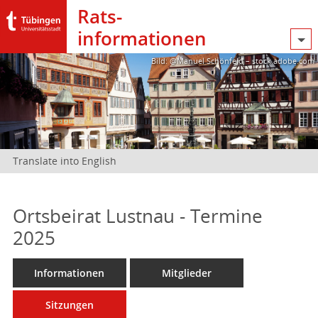
Rats­
informationen
Bild: @Manuel Schönfeld – stock.adobe.com
Translate into English
Ortsbeirat Lustnau - Termine
2025
Informationen
Mitglieder
Sitzungen