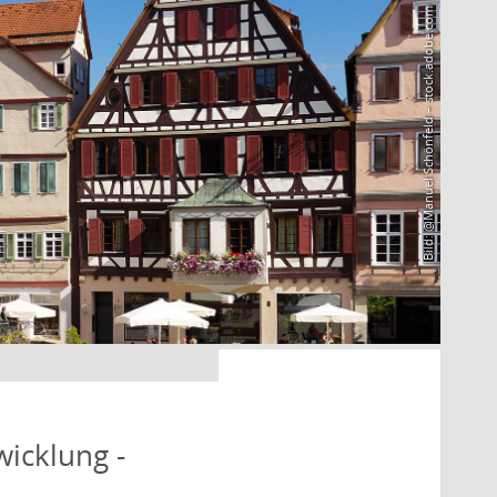
Bild: @Manuel Schönfeld – stock.adobe.com
icklung -