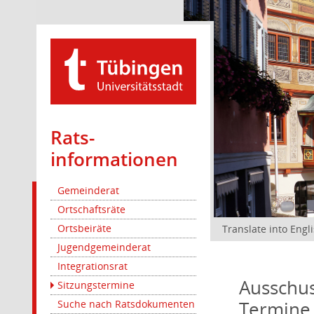
Rats­
informationen
Gemeinderat
Ortschaftsräte
Ortsbeiräte
Translate into Engl
Jugendgemeinderat
Integrationsrat
Ausschus
Sitzungstermine
Termine
Suche nach Ratsdokumenten