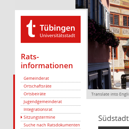
Rats­
informationen
Gemeinderat
Ortschaftsräte
Ortsbeiräte
Translate into Engl
Jugendgemeinderat
Integrationsrat
Südstadt
Sitzungstermine
Suche nach Ratsdokumenten