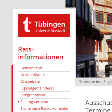
Rats­
informationen
Gemeinderat
Ortschaftsräte
Ortsbeiräte
Translate into Engl
Jugendgemeinderat
Integrationsrat
Ausschus
Sitzungstermine
Termine
Suche nach Ratsdokumenten