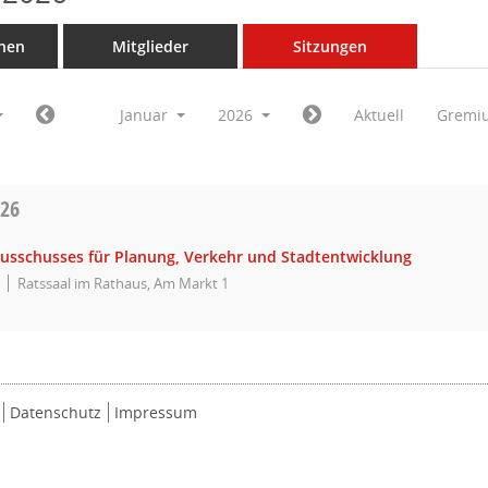
nen
Mitglieder
Sitzungen
Januar
2026
Aktuell
Gremi
026
Ausschusses für Planung, Verkehr und Stadtentwicklung
Ratssaal im Rathaus, Am Markt 1
Datenschutz
Impressum