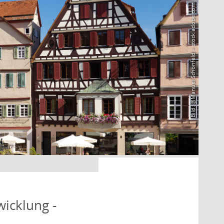
Bild: @Manuel Schönfeld – stock.adobe.com
icklung -