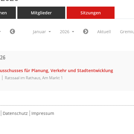
nen
Mitglieder
Sitzungen
Januar
2026
Aktuell
Gremi
026
Ausschusses für Planung, Verkehr und Stadtentwicklung
Ratssaal im Rathaus, Am Markt 1
Datenschutz
Impressum