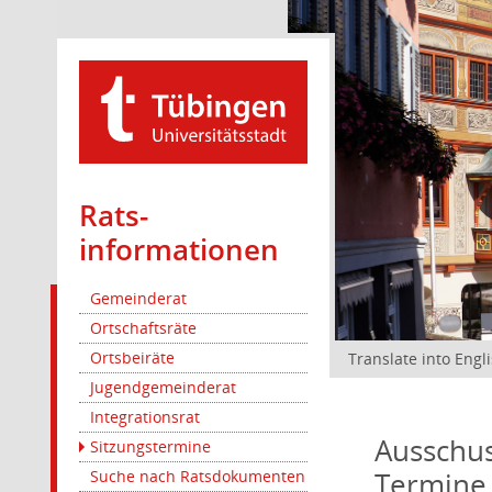
Rats­
informationen
Gemeinderat
Ortschaftsräte
Ortsbeiräte
Translate into Engl
Jugendgemeinderat
Integrationsrat
Ausschus
Sitzungstermine
Termine
Suche nach Ratsdokumenten