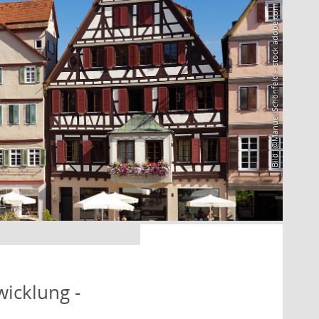
Bild: @Manuel Schönfeld – stock.adobe.com
icklung -