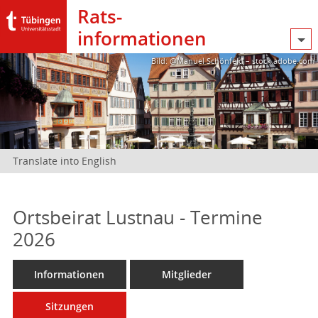
Rats­
informationen
Bild: @Manuel Schönfeld – stock.adobe.com
Translate into English
Ortsbeirat Lustnau - Termine
2026
Informationen
Mitglieder
Sitzungen