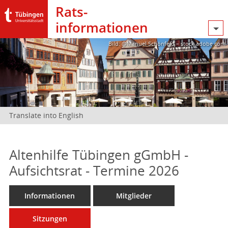
Rats­
informationen
Bild: @Manuel Schönfeld – stock.adobe.com
Translate into English
Altenhilfe Tübingen gGmbH -
Aufsichtsrat - Termine 2026
Informationen
Mitglieder
Sitzungen