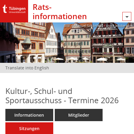
Rats­
informationen
Bild: @Manuel Schönfeld – stock.adobe.com
Translate into English
Kultur-, Schul- und
Sportausschuss - Termine 2026
Informationen
Mitglieder
Sitzungen